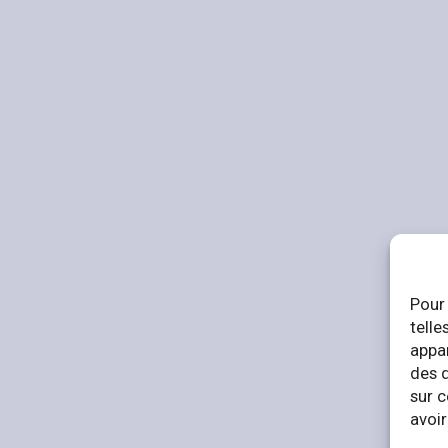
Pour 
telle
appar
des 
sur c
avoir