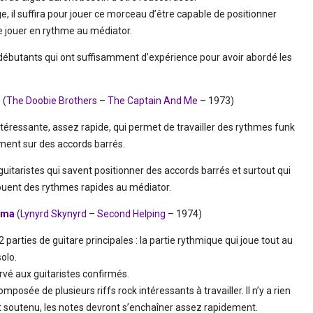
e, il suffira pour jouer ce morceau d’être capable de positionner
e jouer en rythme au médiator.
débutants qui ont suffisamment d’expérience pour avoir abordé les
’
(
The Doobie Brothers
–
The Captain And Me
– 1973)
téressante, assez rapide, qui permet de travailler des rythmes funk
ement sur des accords barrés.
itaristes qui savent positionner des accords barrés et surtout qui
jouent des rythmes rapides au médiator.
ama
(
Lynyrd Skynyrd
–
Second Helping
– 1974)
arties de guitare principales : la partie rythmique qui joue tout au
olo.
ervé aux guitaristes confirmés.
mposée de plusieurs riffs rock intéressants à travailler. Il n’y a rien
t soutenu, les notes devront s’enchaîner assez rapidement.