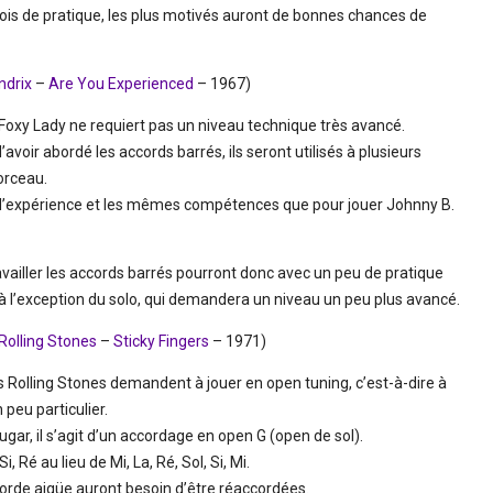
is de pratique, les plus motivés auront de bonnes chances de
ndrix
–
Are You Experienced
– 1967)
Foxy Lady ne requiert pas un niveau technique très avancé.
d’avoir abordé les accords barrés, ils seront utilisés à plusieurs
orceau.
s d’expérience et les mêmes compétences que pour jouer Johnny B.
ailler les accords barrés pourront donc avec un peu de pratique
 l’exception du solo, qui demandera un niveau un peu plus avancé.
Rolling Stones
–
Sticky Fingers
– 1971)
 Rolling Stones demandent à jouer en open tuning, c’est-à-dire à
 peu particulier.
gar, il s’agit d’un accordage en open G (open de sol).
, Ré au lieu de Mi, La, Ré, Sol, Si, Mi.
corde aigüe auront besoin d’être réaccordées.