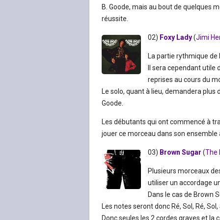
B. Goode, mais au bout de quelques mo
réussite.
02)
Foxy Lady
(
Jimi He
La partie rythmique de 
Il sera cependant utile 
reprises au cours du m
Le solo, quant à lieu, demandera plu
Goode.
Les débutants qui ont commencé à trav
jouer ce morceau dans son ensemble à
03)
Brown Sugar
(
The 
Plusieurs morceaux des
utiliser un accordage un
Dans le cas de Brown Su
Les notes seront donc Ré, Sol, Ré, Sol, Si
Donc seules les 2 cordes graves et la 