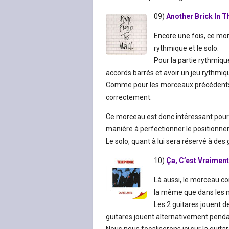
09)
Another Brick In Th
Encore une fois, ce mor
rythmique et le solo.
Pour la partie rythmique
accords barrés et avoir un jeu rythmiq
Comme pour les morceaux précédents, 
correctement.
Ce morceau est donc intéressant pour 
manière à perfectionner le positionne
Le solo, quant à lui sera réservé à des
10)
Ça, C’est Vraiment
Là aussi, le morceau com
la même que dans les 
Les 2 guitares jouent 
guitares jouent alternativement pendan