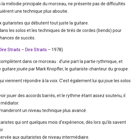
à la mélodie principale du morceau, ne présente pas de difficultés
ièrent une technique plus aboutie.
uitaristes qui débutent tout juste la guitare.
ans les solos et les techniques de tirés de cordes (bends) pour
hances de succès.
Dire Straits
–
Dire Straits
– 1978)
 complètent dans ce morceau : d’une part la partie rythmique, et
de guitare jouée par Mark Knopfler, le guitariste-chanteur du groupe.
ui viennent répondre à la voix. C’est également lui qui joue les solos
r jouer des accords barrés, et le rythme étant assez soutenu, il
u médiator.
emanderont un niveau technique plus avancé.
aristes qui ont quelques mois d’expérience, dès lors qu’ils savent
or.
ervée aux guitaristes de niveau intermédiaire.