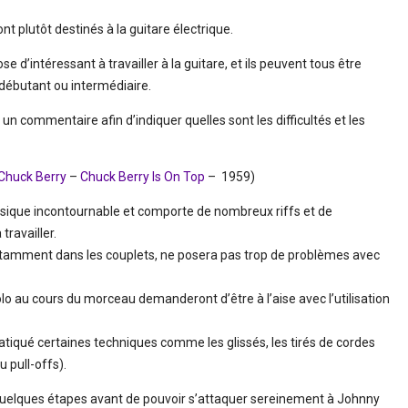
ont plutôt destinés à la guitare électrique.
d’intéressant à travailler à la guitare, et ils peuvent tous être
 débutant ou intermédiaire.
 un commentaire afin d’indiquer quelles sont les difficultés et les
Chuck Berry
–
Chuck Berry Is On Top
– 1959)
sique incontournable et comporte de nombreux riffs et de
travailler.
otamment dans les couplets, ne posera pas trop de problèmes avec
solo au cours du morceau demanderont d’être à l’aise avec l’utilisation
 pratiqué certaines techniques comme les glissés, les tirés de cordes
 pull-offs).
quelques étapes avant de pouvoir s’attaquer sereinement à Johnny