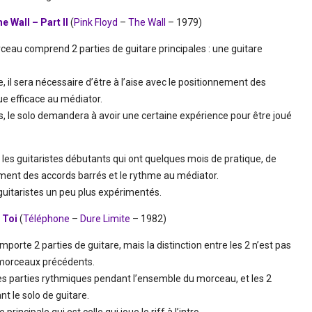
e Wall – Part II
(
Pink Floyd
–
The Wall
– 1979)
ceau comprend 2 parties de guitare principales : une guitare
, il sera nécessaire d’être à l’aise avec le positionnement des
ue efficace au médiator.
le solo demandera à avoir une certaine expérience pour être joué
les guitaristes débutants qui ont quelques mois de pratique, de
ment des accords barrés et le rythme au médiator.
 guitaristes un peu plus expérimentés.
 Toi
(
Téléphone
–
Dure Limite
– 1982)
porte 2 parties de guitare, mais la distinction entre les 2 n’est pas
morceaux précédents.
des parties rythmiques pendant l’ensemble du morceau, et les 2
t le solo de guitare.