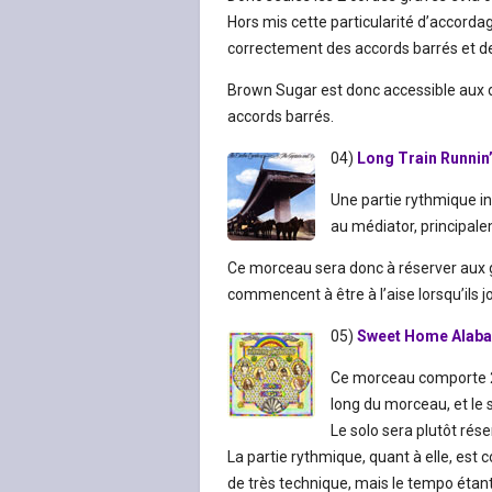
Hors mis cette particularité d’accordag
correctement des accords barrés et d
Brown Sugar est donc accessible aux 
accords barrés.
04)
Long Train Runnin
Une partie rythmique in
au médiator, principal
Ce morceau sera donc à réserver aux gu
commencent à être à l’aise lorsqu’ils 
05)
Sweet Home Alab
Ce morceau comporte 2 p
long du morceau, et le s
Le solo sera plutôt rés
La partie rythmique, quant à elle, est co
de très technique, mais le tempo étan