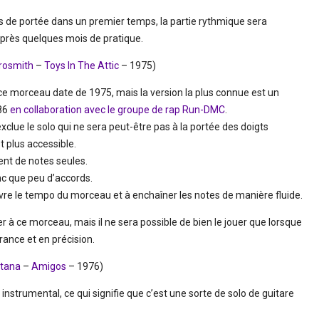
rs de portée dans un premier temps, la partie rythmique sera
après quelques mois de pratique.
rosmith
–
Toys In The Attic
– 1975)
 ce morceau date de 1975, mais la version la plus connue est un
986
en collaboration avec le groupe de rap Run-DMC
.
 exclue le solo qui ne sera peut-être pas à la portée des doigts
t plus accessible.
ent de notes seules.
nc que peu d’accords.
uivre le tempo du morceau et à enchaîner les notes de manière fluide.
 à ce morceau, mais il ne sera possible de bien le jouer que lorsque
ance et en précision.
ntana
–
Amigos
– 1976)
nstrumental, ce qui signifie que c’est une sorte de solo de guitare