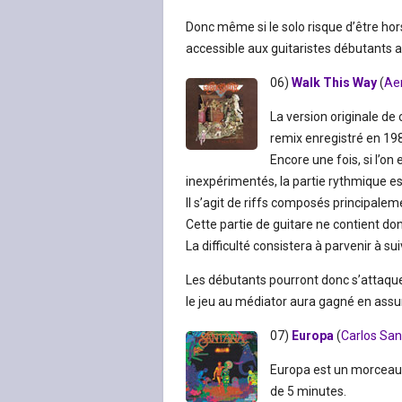
Donc même si le solo risque d’être ho
accessible aux guitaristes débutants 
06)
Walk This Way
(
Ae
La version originale de
remix enregistré en 1
Encore une fois, si l’on
inexpérimentés, la partie rythmique es
Il s’agit de riffs composés principalem
Cette partie de guitare ne contient do
La difficulté consistera à parvenir à s
Les débutants pourront donc s’attaquer
le jeu au médiator aura gagné en assur
07)
Europa
(
Carlos Sa
Europa est un morceau i
de 5 minutes.