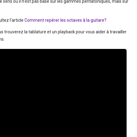
le sens où il n’est pas basé sur les gammes pentatoniques, mais sur
ltez l’article
Comment repérer les octaves à la guitare?
.
trouverez la tablature et un playback pour vous aider à travailler
ns.