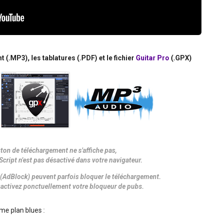
.MP3), les tablatures (.PDF) et le fichier
Guitar Pro
(.GPX)
uton de téléchargement ne s'affiche pas,
Script n'est pas désactivé dans votre navigateur.
(AdBlock) peuvent parfois bloquer le téléchargement.
désactivez ponctuellement votre bloqueur de pubs.
me plan blues :