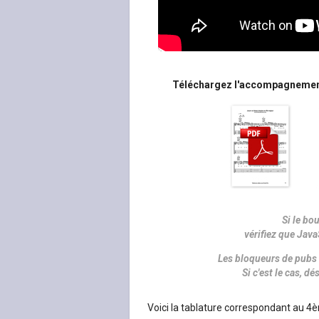
Téléchargez l'accompagnement (
Si le bo
vérifiez que Java
Les bloqueurs de pubs 
Si c'est le cas, 
Voici la tablature correspondant au 4è