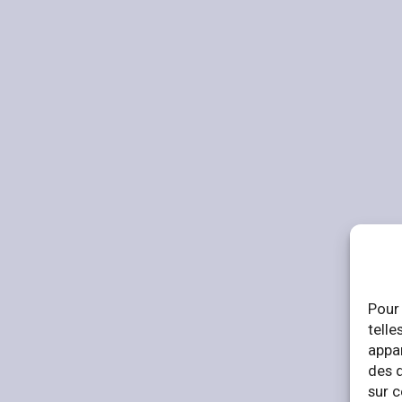
Pour 
telle
appar
des 
sur c