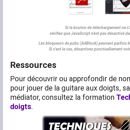
Si le bouton de téléchargement ne s'
vérifiez que JavaScript n'est pas désactivé d
Les bloqueurs de pubs (AdBlock) peuvent parfois b
Si c'est le cas, désactivez ponctuellement vo
Ressources
Pour découvrir ou approfondir de n
pour jouer de la guitare aux doigts, s
médiator, consultez la formation
Tec
doigts
.