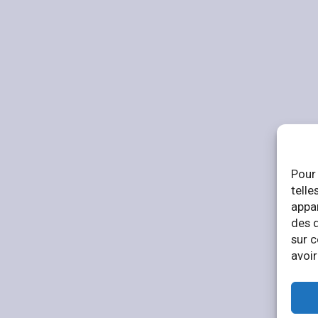
Pour 
telle
appar
des 
sur c
avoir