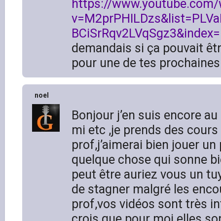
https://www.youtube.com/
v=M2prPHILDzs&list=PLVa
BCiSrRqv2LVqSgz3&index=
demandais si ça pouvait êt
pour une de tes prochaines
noel
Bonjour j’en suis encore au
mi etc ,je prends des cours
prof,j’aimerai bien jouer un
quelque chose qui sonne bi
peut être auriez vous un tuy
de stagner malgré les enc
prof,vos vidéos sont très i
crois que pour moi elles so