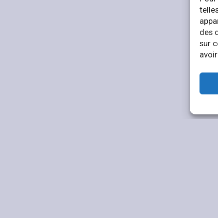
telle
appar
des 
sur c
avoir