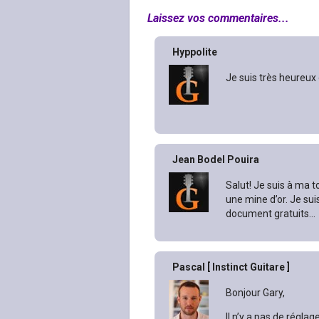
Laissez vos commentaires...
Hyppolite
Je suis très heureux 
Jean Bodel Pouira
Salut! Je suis à ma t
une mine d’or. Je sui
document gratuits…
Pascal [ Instinct Guitare ]
Bonjour Gary,
Il n’y a pas de régla