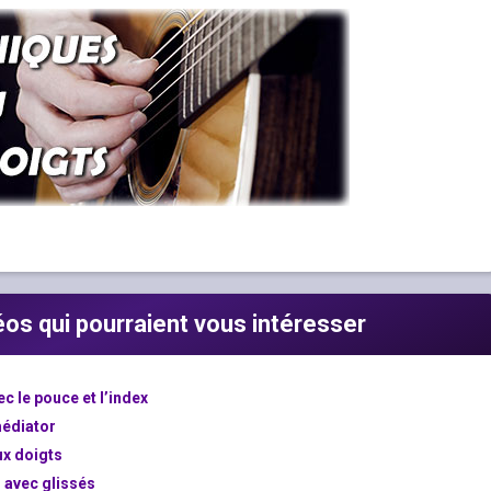
déos qui pourraient vous intéresser
 le pouce et l’index
médiator
ux doigts
s avec glissés