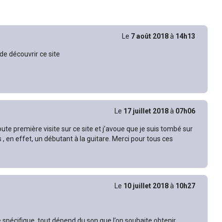
Le
7 août 2018
à
14h13
de découvrir ce site
Le
17 juillet 2018
à
07h06
oute première visite sur ce site et j’avoue que je suis tombé sur
s , en effet, un débutant à la guitare. Merci pour tous ces
Le
10 juillet 2018
à
10h27
ge spécifique, tout dépend du son que l’on souhaite obtenir.