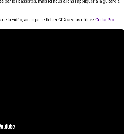
e par les bassistes, mais ici nous allons l’appliquer à la guitare à
e la vidéo, ainsi que le fichier GPX si vous utilisez
Guitar Pro
.