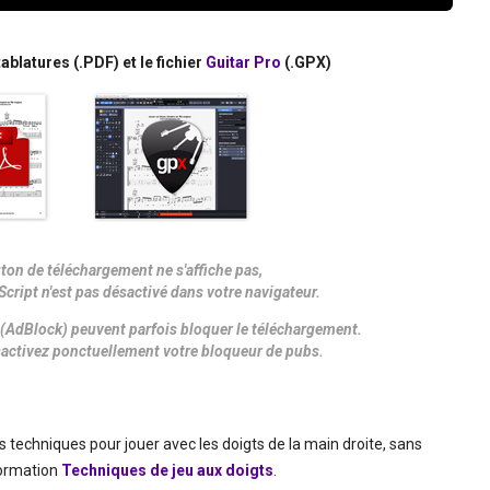
ablatures (.PDF) et le fichier
Guitar Pro
(.GPX)
uton de téléchargement ne s'affiche pas,
Script n'est pas désactivé dans votre navigateur.
(AdBlock) peuvent parfois bloquer le téléchargement.
désactivez ponctuellement votre bloqueur de pubs.
res techniques pour jouer avec les doigts de la main droite, sans
formation
Techniques de jeu aux doigts
.