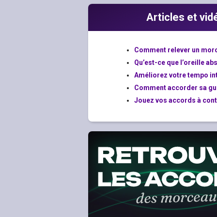
Articles et vi
Comment relever un morce
Qu’est-ce que l’oreille ab
Améliorez votre tempo in
Comment accorder sa guit
Jouez vos accords à cont