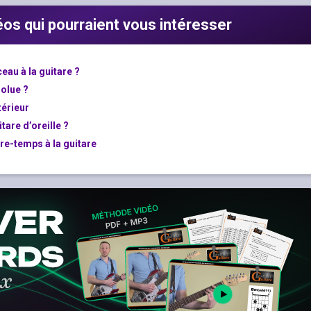
déos qui pourraient vous intéresser
au à la guitare ?
solue ?
térieur
are d’oreille ?
re-temps à la guitare