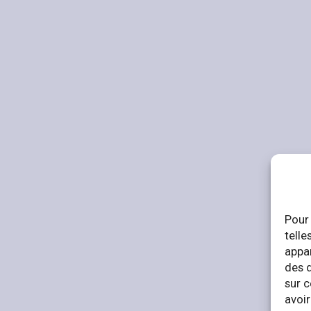
Pour 
telle
appar
des 
sur c
avoir