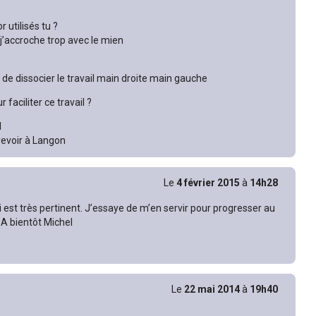
 utilisés tu ?
 j’accroche trop avec le mien
st de dissocier le travail main droite main gauche
 faciliter ce travail ?
l
 revoir à Langon
Le
4 février 2015
à
14h28
i est très pertinent. J’essaye de m’en servir pour progresser au
 A bientôt Michel
Le
22 mai 2014
à
19h40