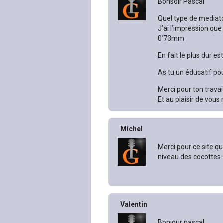
Bonsoir Pascal
Quel type de mediator
J’ai l’impression que
0’73mm
En fait le plus dur e
As tu un éducatif pour
Merci pour ton travai
Et au plaisir de vous
Michel
Merci pour ce site qu
niveau des cocottes.
Valentin
Bonjour pascal,