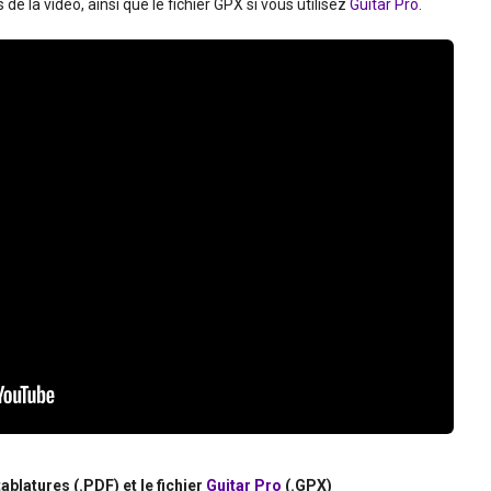
e la vidéo, ainsi que le fichier GPX si vous utilisez
Guitar Pro
.
ablatures (.PDF) et le fichier
Guitar Pro
(.GPX)