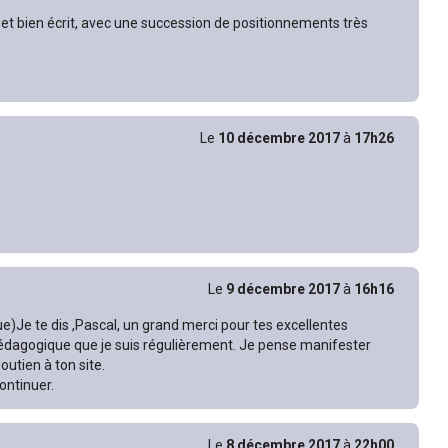
et bien écrit, avec une succession de positionnements très
Le
10 décembre 2017
à
17h26
Le
9 décembre 2017
à
16h16
e)Je te dis ,Pascal, un grand merci pour tes excellentes
édagogique que je suis régulièrement. Je pense manifester
utien à ton site.
ntinuer.
Le
8 décembre 2017
à
22h00