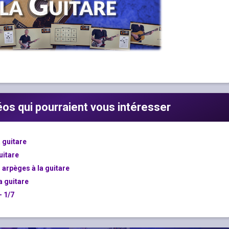
déos qui pourraient vous intéresser
 guitare
uitare
n arpèges à la guitare
a guitare
– 1/7