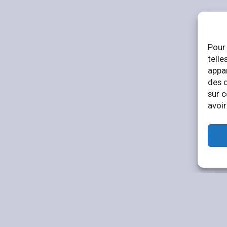
Pour 
telle
appar
des 
sur c
avoir