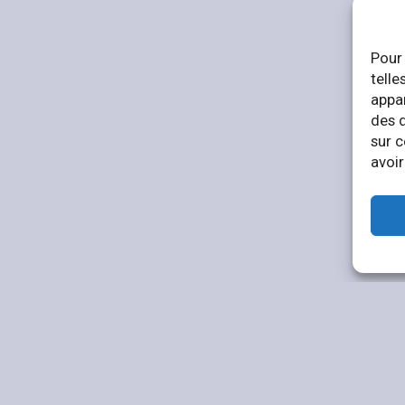
Pour 
telle
appar
des 
sur c
avoir