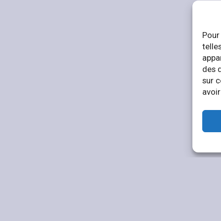
Pour 
telle
appar
des 
sur c
avoir