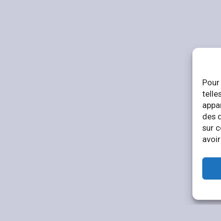
Pour 
telle
appar
des 
sur c
avoir