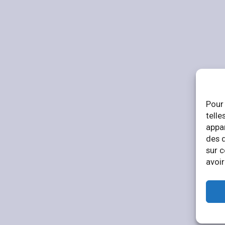
Pour 
telle
appar
des 
sur c
avoir