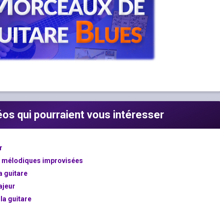
déos qui pourraient vous intéresser
r
s mélodiques improvisées
a guitare
ajeur
la guitare