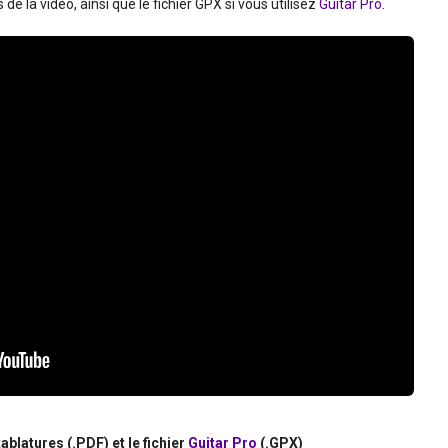
e la vidéo, ainsi que le fichier GPX si vous utilisez
Guitar Pro
.
ablatures (.PDF) et le fichier
Guitar Pro
(.GPX)