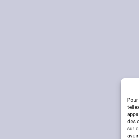
Pour 
telle
appar
des 
sur c
avoir