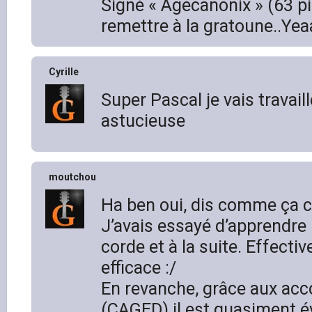
Signé « Agecanonix » (63 pig
remettre à la gratoune..Ye
Cyrille
Super Pascal je vais travai
astucieuse
moutchou
Ha ben oui, dis comme ça c’
J’avais essayé d’apprendre 
corde et à la suite. Effecti
efficace :/
En revanche, grâce aux acc
(CAGED) il est quasiment év