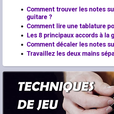
Comment trouver les notes su
guitare ?
Comment lire une tablature po
Les 8 principaux accords à la 
Comment décaler les notes su
Travaillez les deux mains sépa