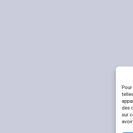
Pour 
telle
appar
des 
sur c
avoir