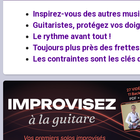
Inspirez-vous des autres mus
Guitaristes, protégez vos doig
Le rythme avant tout !
Toujours plus près des frettes 
Les contraintes sont les clés d