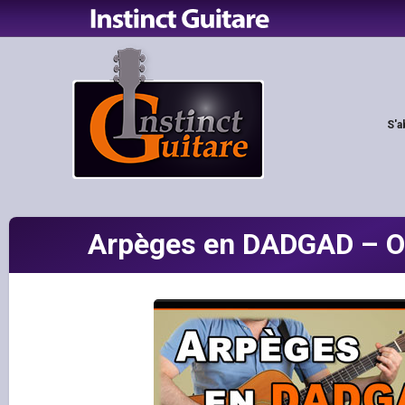
S'a
Arpèges en DADGAD – O