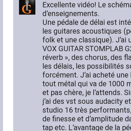
Excellente vidéo! Le schéma
d’enseignements.
Une pédale de délai est int
les guitares acoustiques (
folk et une classique). J’ai
VOX GUITAR STOMPLAB G2 
réverb », des chorus, des f
les délais, les possibilités 
forcément. J’ai acheté une
tout métal qui va de 1000 
et pas chère, je l’attends.
j’ai des vst sous audacity 
studio 16 très performants,
de finesse et d’amplitude da
tap etc. L’avantage de la pé