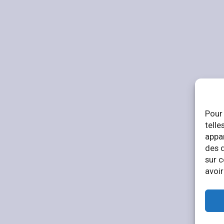
Pour 
telle
appar
des 
sur c
avoir