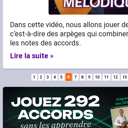
Dans cette vidéo, nous allons jouer 
c’est-à-dire des arpèges qui combine
les notes des accords.
Lire la suite »
6
1
2
3
4
5
7
8
9
10
11
12
13