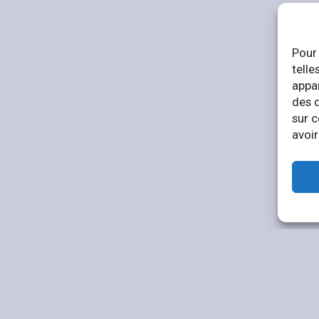
Pour 
telle
appar
des 
sur c
avoir