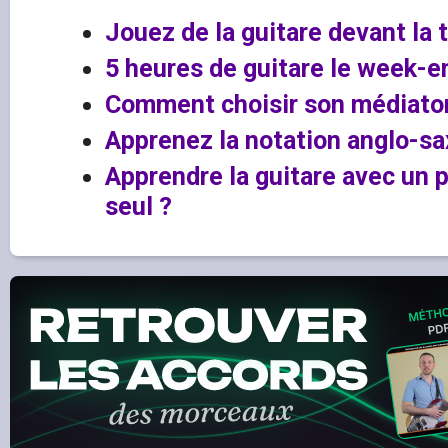
Jouez de la guitare devant la t
5 heures de guitare le week-end
Comment choisir son médiator
Apprenez la notation anglo-s
Apprendre la guitare avec un 
seul ?