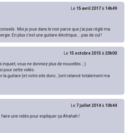
Le
15 avril 2017
à
14h49
onseils : Moi je joue dans le noir parce que j’ai pas réglé ma
ergie. En plus c’est une guitare électrique…..pas de cul !
Le
15 octobre 2015
à
20h00
is inquiet, vous ne donniez plus de nouvelles…:)
i pour cette vidéo.
r la guitare (et votre site donc…)ont relancé totalement ma
Le
7 juillet 2014
à
10h44
 faire une vidéo pour expliquer ça Ahahah !