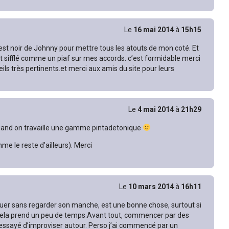
Le
16 mai 2014
à
15h15
c’est noir de Johnny pour mettre tous les atouts de mon coté. Et
e et sifflé comme un piaf sur mes accords. c’est formidable merci
ils très pertinents.et merci aux amis du site pour leurs
Le
4 mai 2014
à
21h29
quand on travaille une gamme pintadetonique
mme le reste d’ailleurs). Merci
Le
10 mars 2014
à
16h11
jouer sans regarder son manche, est une bonne chose, surtout si
 Cela prend un peu de temps.Avant tout, commencer par des
essayé d’improviser autour. Perso j’ai commencé par un