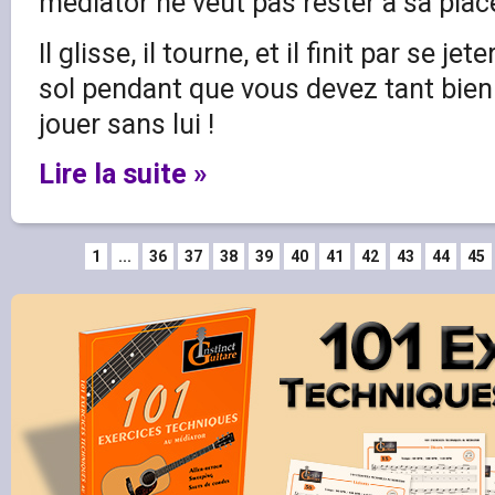
médiator ne veut pas rester à sa plac
Il glisse, il tourne, et il finit par se 
sol pendant que vous devez tant bien
jouer sans lui !
Lire la suite »
1
...
36
37
38
39
40
41
42
43
44
45